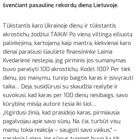
švenčiant pasaulinę rekordų dieną Lietuvoje.
Tūkstantis karo Ukrainoje dienų ir tūkstantis
akrostichų žodžiui TAIKA! Po vieną viltingą eiliuotą
palinkėjimą, kartojamą kaip mantra, kiekvienai karo
dienai parašiusi šiaulietė finansininkė Laima
Kvedarienė neslepia, jog pirminis jos sumanymas
buvo parašyti 100 akrostichų. Kodėl 100? Per tiek
dienų, jos manymu, turėjo baigtis karas ir įsivyrauti
taika… Deja, susidūrusi su skaudžia realybe ir
suvokusi, kad karas per 100 dienų nesibaigs, savo
kūrybinę misiją autorė tęsia iki šiol…
„Išgirdusi žinią, kad prasidėjo karas, pirmiausia
pagalvojau apie savo sūnų. Na, čia, turbūt visų
mamų tokia reakcija – saugoti savo vaikus,“ –
pasakoja Laima. Jos sūnus tuomet buvo ką tik