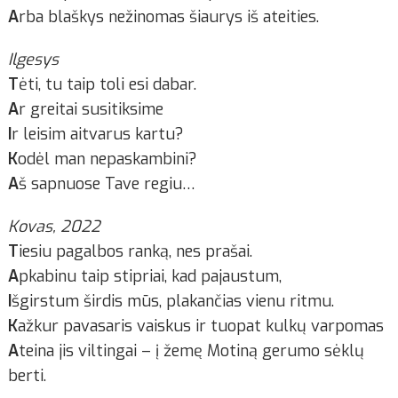
A
rba blaškys nežinomas šiaurys iš ateities.
Ilgesys
T
ėti, tu taip toli esi dabar.
A
r greitai susitiksime
I
r leisim aitvarus kartu?
K
odėl man nepaskambini?
A
š sapnuose Tave regiu…
Kovas, 2022
T
iesiu pagalbos ranką, nes prašai.
A
pkabinu taip stipriai, kad pajaustum,
I
šgirstum širdis mūs, plakančias vienu ritmu.
K
ažkur pavasaris vaiskus ir tuopat kulkų varpomas
A
teina jis viltingai – į žemę Motiną gerumo sėklų
berti.