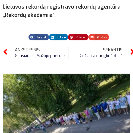
Lietuvos rekordą registravo rekordų agentūra
,,Rekordų akademija”.
Facebook
LinkedIn
Pinterest
El.paštas
ANKSTESNIS
SEKANTIS
Gausiausia „Mažojo princo” kolekcija
Didžiausia jungtinė klasė