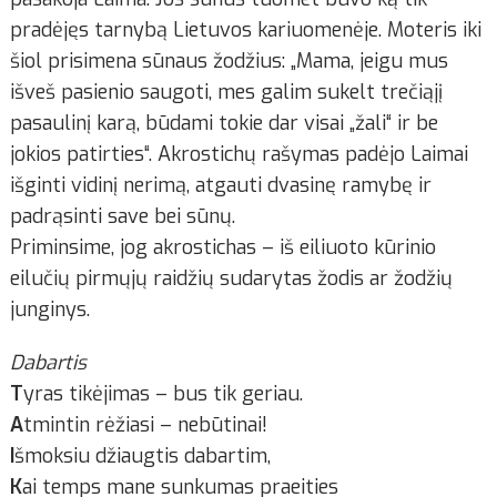
pradėjęs tarnybą Lietuvos kariuomenėje. Moteris iki
šiol prisimena sūnaus žodžius: „Mama, jeigu mus
išveš pasienio saugoti, mes galim sukelt trečiąjį
pasaulinį karą, būdami tokie dar visai „žali“ ir be
jokios patirties“. Akrostichų rašymas padėjo Laimai
išginti vidinį nerimą, atgauti dvasinę ramybę ir
padrąsinti save bei sūnų.
Priminsime, jog akrostichas – iš eiliuoto kūrinio
eilučių pirmųjų raidžių sudarytas žodis ar žodžių
junginys.
Dabartis
T
yras tikėjimas – bus tik geriau.
A
tmintin rėžiasi – nebūtinai!
I
šmoksiu džiaugtis dabartim,
K
ai temps mane sunkumas praeities