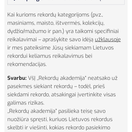
Kai kurioms rekordų kategorijoms (pvz.,
masiniams, maisto, ištvermės, kolekcijų,
dydžio/mažumo ir pan.) yra taikomi specifiniai
reikalavimai – aprašykite savo idėją
užklausoje
ir mes pateiksime Jūsų siekiamam Lietuvos
rekordui keliamus reikalavimus bei
rekomendacijas.
Svarbu:
VšĮ ,,Rekordų akademija“ neatsako už
pasekmes siekiant rekordų – todėl, prieš
siekdami rekordo, atsakingai įvertinkite visas
galimas rizikas.
,,Rekordų akademija” pasilieka teisę savo
nuožiūra spręsti, kuriuos Lietuvos rekordus
skelbti ir viešinti, kokias rekordo pasiekimo