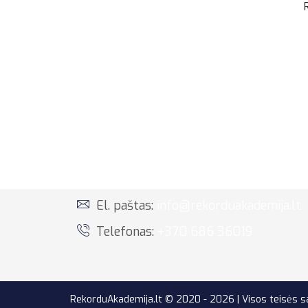
El. paštas:
info@rekorduakademija.lt
Telefonas:
+370 686 36019
RekorduAkademija.lt © 2020 - 2026 | Visos teisės 