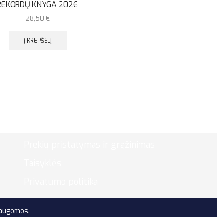
REKORDŲ KNYGA 2026
28,50
€
Į KREPŠELĮ
Prekių pristatymas ir grąžinimas
Taisyklės
Privatumo politika
saugomos.