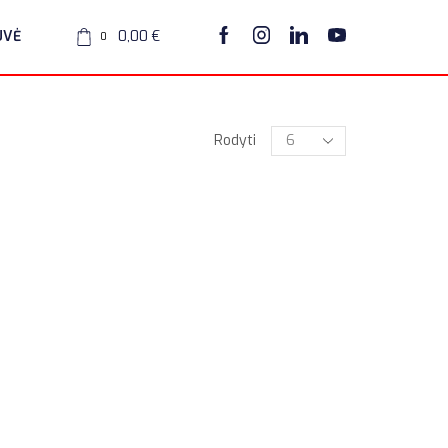
UVĖ
0,00
€
0
Rodyti