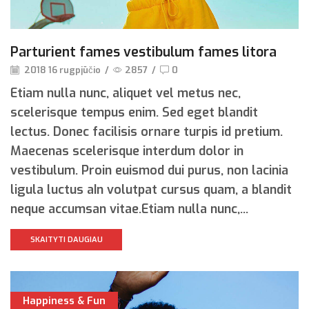
Parturient fames vestibulum fames litora
2018 16 rugpjūčio
/
2857
/
0
Etiam nulla nunc, aliquet vel metus nec,
scelerisque tempus enim. Sed eget blandit
lectus. Donec facilisis ornare turpis id pretium.
Maecenas scelerisque interdum dolor in
vestibulum. Proin euismod dui purus, non lacinia
ligula luctus aIn volutpat cursus quam, a blandit
neque accumsan vitae.Etiam nulla nunc,...
SKAITYTI DAUGIAU
Happiness & Fun