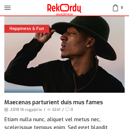
0
Happiness & Fun
Maecenas parturient duis mus fames
2018 16 rugpjūčio
/
3241
/
0
Etiam nulla nunc, aliquet vel metus nec,
scelerisque tempus enim. Sed eget blandit