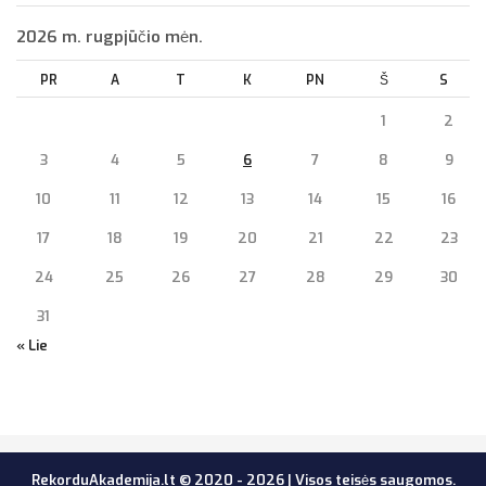
2026 m. rugpjūčio mėn.
PR
A
T
K
PN
Š
S
1
2
3
4
5
6
7
8
9
10
11
12
13
14
15
16
17
18
19
20
21
22
23
24
25
26
27
28
29
30
31
« Lie
RekorduAkademija.lt © 2020 - 2026 | Visos teisės saugomos.