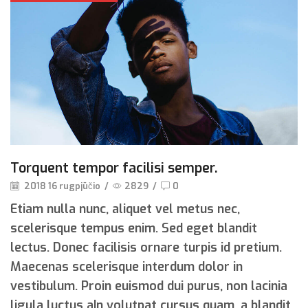
Torquent tempor facilisi semper.
2018 16 rugpjūčio
/
2829
/
0
Etiam nulla nunc, aliquet vel metus nec,
scelerisque tempus enim. Sed eget blandit
lectus. Donec facilisis ornare turpis id pretium.
Maecenas scelerisque interdum dolor in
vestibulum. Proin euismod dui purus, non lacinia
ligula luctus aIn volutpat cursus quam, a blandit