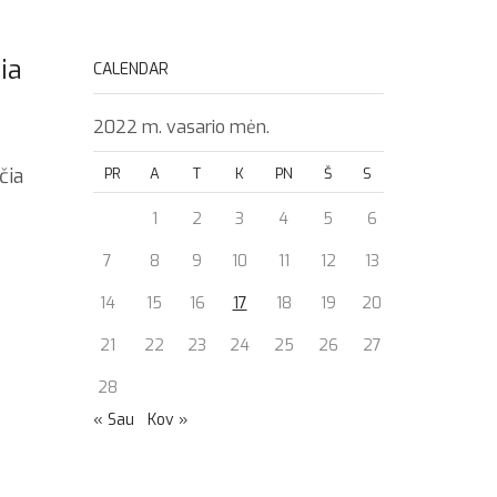
ia
CALENDAR
2022 m. vasario mėn.
čia
PR
A
T
K
PN
Š
S
1
2
3
4
5
6
7
8
9
10
11
12
13
14
15
16
17
18
19
20
21
22
23
24
25
26
27
28
« Sau
Kov »