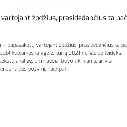
 vartojant žodžius, prasidedančius ta pač
4 – papasakotų vartojant žodžius, prasidedančius ta pa
 publikuojamos knygoje, kurią 2021 m. išleido leidykla
 tekstų analizę, pirmiausiai buvo tikrinama, ar visi
enos raidės požymį. Taip pat...