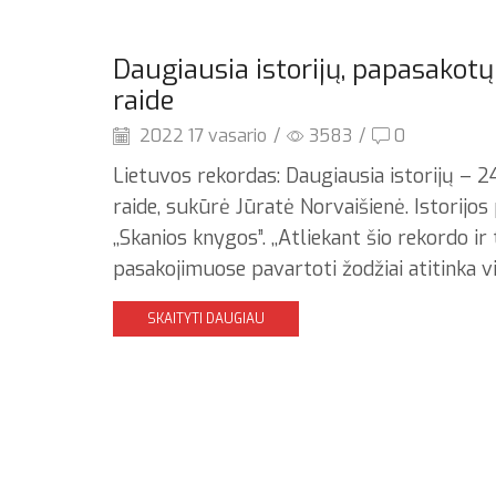
Daugiausia istorijų, papasakotų
raide
2022 17 vasario
/
3583
/
0
Lietuvos rekordas: Daugiausia istorijų – 2
raide, sukūrė Jūratė Norvaišienė. Istorijos
,,Skanios knygos”. ,,Atliekant šio rekordo ir
pasakojimuose pavartoti žodžiai atitinka vi
SKAITYTI DAUGIAU