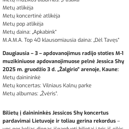
Metų atlikėja
Metų koncertinė atlikėja
Metų pop atlikėja
Metų daina: „Apkabink“
M.A.M.A. Top 40 klausomiausia daina: „Dėl Tavęs“
Daugiausia – 3 – apdovanojimus radijo stoties M-1
muzikiniuose apdovanojimuose pelnė Jessica Shy
2025 m. gruodžio 3 d. „Žalgirio“ arenoje, Kaune:
Metų dainininkė
Metų koncertas: Vilniaus Kalnų parke
Metų albumas: „Žvėris“.
Bilietų į dainininkės Jessicos Shy koncertus
pardavimai Lietuvoje ir toliau gerina rekordus
–
vos per kelias dienas išparduoti bilietai į tris iš eilės