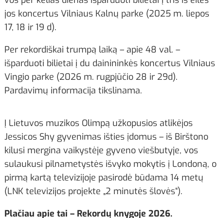
jos koncertus Vilniaus Kalnų parke (2025 m. liepos
17, 18 ir 19 d).
Per rekordiškai trumpą laiką – apie 48 val. –
išparduoti bilietai į du dainininkės koncertus Vilniaus
Vingio parke (2026 m. rugpjūčio 28 ir 29d).
Pardavimų informacija tikslinama.
Į Lietuvos muzikos Olimpą užkopusios atlikėjos
Jessicos Shy gyvenimas išties įdomus – iš Birštono
kilusi mergina vaikystėje gyveno viešbutyje, vos
sulaukusi pilnametystės išvyko mokytis į Londoną, o
pirmą kartą televizijoje pasirodė būdama 14 metų
(LNK televizijos projekte „2 minutės šlovės“).
Plačiau apie tai – Rekordų knygoje 2026.