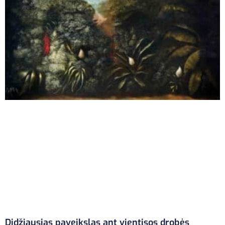
Didžiausias paveikslas ant vientisos drobės