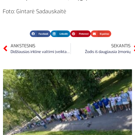
Foto: Gintarė Sadauskaitė
Facebook
LinkedIn
Pinterest
El.paštas
ANKSTESNIS
SEKANTIS
Didžiausias irkline valtimi įveiktas atstumas
Žodis iš daugiausia žmonių