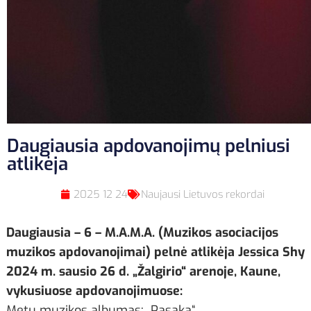
Daugiausia apdovanojimų pelniusi
atlikėja
2025 12 24
Naujausi Lietuvos rekordai
Daugiausia – 6
–
M.A.M.A. (Muzikos asociacijos
muzikos apdovanojimai) pelnė atlikėja Jessica Shy
2024 m. sausio 26 d. „Žalgirio“ arenoje, Kaune,
vykusiuose apdovanojimuose:
Metų muzikos albumas: „Pasaka“