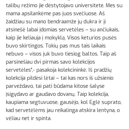
talibų režimo jie dėstytojavo universitete. Mes su
mama apsilankėme pas juos svečiuose. Aš
žaidžiau su mano bendraamže jų dukra ir ji
atsinešė labai įdomias servetėles – su ančiukais,
kaip jie keliauja į mokyklą. Visos keturios pusės
buvo skirtingos. Tokių pas mus tais laikais
nebuvo – visos juk buvo tiesiog baltos. Taip aš
parsinešiau dvi pirmas savo kolekcijos
servetėles“,- pasakoja kolekcininkė. Iš pradžių
kolekcija pildėsi lėtai – tai kas nors iš užsienio
parveždavo, tai pati būdama kitose šalyse
įsigydavo ar gaudavo dovanų. Taip kolekcija,
kaupiama segtuvuose, gausėjo, kol Eglė suprato,
kad servetėlėms jau reikalinga atskira lentyna, o
vėliau net ir spinta.