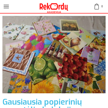
0
Gausiausia popierinių