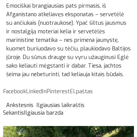
Emociškai brangiausias pats pirmasis, iš
Afganistano atkeliavęs eksponatas – servetėlė
su ančiukais (nuotraukose). Ypač šiltus jausmus
ir nostalgiją moteriai kelia ir servetėlės
marinistine tematika – nes primena jaunystę,
kuomet buriuodavo su tėčiu, plaukiodavo Baltijos
jūroje. Du sūnus drauge su vyru užauginusi Eglė
sako keliauti mėgstanti ir dabar. Tiesa, jachtos
šeima jau nebeturinti, tad keliauja kitais būdais.
Facebook
LinkedIn
Pinterest
El.paštas
Ankstesnis
Ilgiausias laikraštis
Sekantis
Ilgiausia barzda