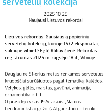
servetėlių kolekcija
2025 10 25
Naujausi Lietuvos rekordai
Lietuvos rekordas: Gausiausią popierinių
servetėlių kolekciją, kurioje 1672 eksponatai,
sukaupė vilnietė Eglė Klibavičienė. Rekordas
registruotas 2025 m. rugsėjo 18 d., Vilniuje.
Daugiau ne 51-erius metus renkamos servetėlės
kruopščiai surūšiuotos pagal tematiką: Kalėdos,
Velykos, gėlės, maistas, gyvūnai, animacija,
ornamentika ir t. t.
O prasidėjo visas 1974-aisiais. „Mamos
bendramoksliai grįžo iš Afganistano – ten iki