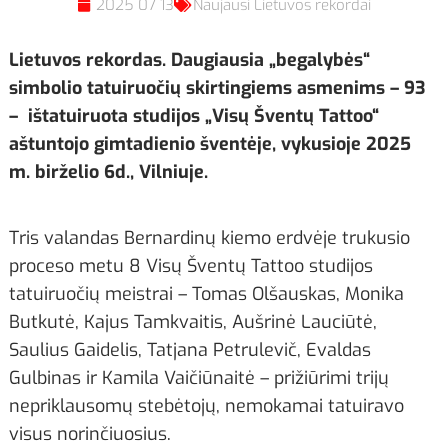
2025 07 13
Naujausi Lietuvos rekordai
Lietuvos rekordas. Daugiausia „begalybės“
simbolio tatuiruočių skirtingiems asmenims – 93
– ištatuiruota studijos „Visų Šventų Tattoo“
aštuntojo gimtadienio šventėje, vykusioje 2025
m. birželio 6d., Vilniuje.
Tris valandas Bernardinų kiemo erdvėje trukusio
proceso metu 8 Visų Šventų Tattoo studijos
tatuiruočių meistrai – Tomas Olšauskas, Monika
Butkutė, Kajus Tamkvaitis, Aušrinė Lauciūtė,
Saulius Gaidelis, Tatjana Petrulevič, Evaldas
Gulbinas ir Kamila Vaičiūnaitė – prižiūrimi trijų
nepriklausomų stebėtojų, nemokamai tatuiravo
visus norinčiuosius.