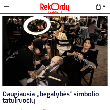
0
Daugiausia ,,begalybės” simbolio
tatuiruočių