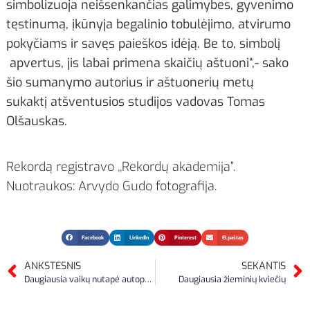
simbolizuoja neišsenkančias galimybes, gyvenimo
tęstinumą, įkūnyja begalinio tobulėjimo, atvirumo
pokyčiams ir savęs paieškos idėją. Be to, simbolį
apvertus, jis labai primena skaičių aštuoni“,- sako
šio sumanymo autorius ir aštuonerių metų
sukaktį atšventusios studijos vadovas Tomas
Olšauskas.
Rekordą registravo ,,Rekordų akademija”.
Nuotraukos: Arvydo Gudo fotografija.
Facebook
LinkedIn
Pinterest
El.paštas
ANKSTESNIS
SEKANTIS
Daugiausia vaikų nutapė autoportretą
Daugiausia žieminių kviečių