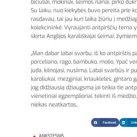
bičiuliai, mokiniai, šeimos nariai, pirko du
Su laiku, nuo kiekybės buvo pereita prie k
rasdavau, tai jau kurį laiką žiūriu į medžiag
kolekcininkė. Vyraujanti antpirščių tema y
skirta Anglijos karališkajai šeimai, žymie
„Man dabar labai svarbu, iš ko antpirštis pa
porceliano, rago, bambuko, molio. Ypač ve
juda, kilnojasi, nusiima. Labai svarbūs ir 
karoliukai, mezginiai, kriauklelės, gintaro gab
jog didžiausią džiaugsmą jai teikia tie antpir
vienetiniai egzemplioriai, tekinti iš medžio,
niekas neatkartos..
Facebook
Link
ANKSTESNIS