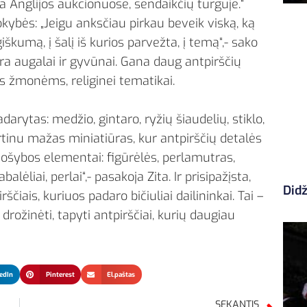
kra Anglijos aukcionuose, sendaikčių turguje.“
okybės: „Jeigu anksčiau pirkau beveik viską, ką
iškumą, į šalį iš kurios parvežta, į temą“,- sako
ra augalai ir gyvūnai. Gana daug antpirščių
ms žmonėms, religinei tematikai.
darytas: medžio, gintaro, ryžių šiaudelių, stiklo,
rtinu mažas miniatiūras, kur antpirščių detalės
puošybos elementai: figūrėlės, perlamutras,
alėliai, perlai“,- pasakoja Zita. Ir prisipažįsta,
Didž
ščiais, kuriuos padaro bičiuliai dailininkai. Tai –
 drožinėti, tapyti antpirščiai, kurių daugiau
edIn
Pinterest
El.paštas
SEKANTIS