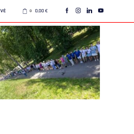
UVĖ
0,00
€
0