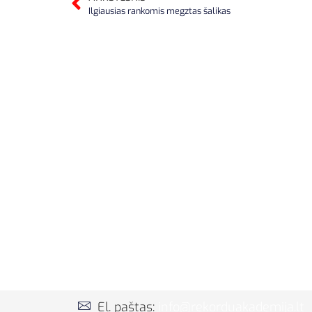
Ilgiausias rankomis megztas šalikas
El. paštas:
info@rekorduakademija.lt