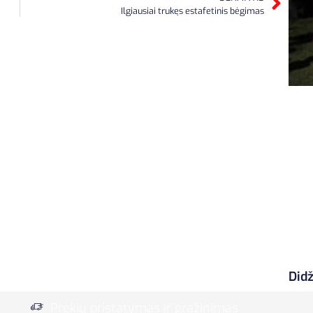
Ilgiausiai trukęs estafetinis bėgimas
Did
Prekių pristatymas ir grąžinimas