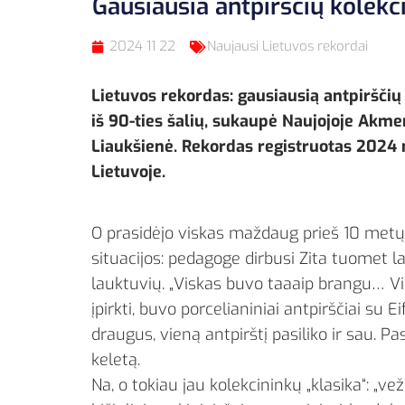
Gausiausia antpirščių kolekci
2024 11 22
Naujausi Lietuvos rekordai
Lietuvos rekordas: gausiausią antpirščių 
iš 90-ties šalių, sukaupė Naujojoje Akme
Liaukšienė. Rekordas registruotas 2024 m
Lietuvoje.
O prasidėjo viskas maždaug prieš 10 metų, 
situacijos: pedagoge dirbusi Zita tuomet 
lauktuvių. „Viskas buvo taaaip brangu… Vie
įpirkti, buvo porcelianiniai antpirščiai su E
draugus, vieną antpirštį pasiliko ir sau. Pa
keletą.
Na, o tokiau jau kolekcininkų „klasika“: „ve