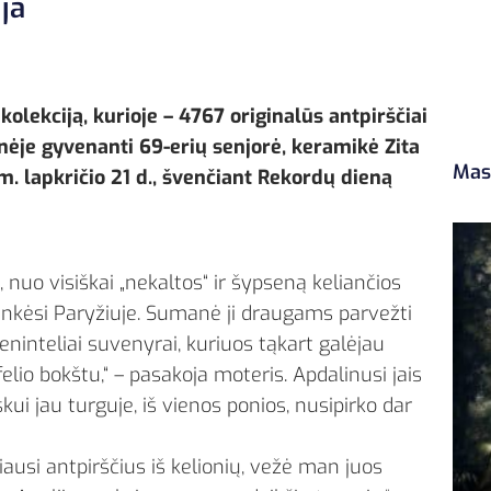
ja
kolekciją, kurioje – 4767 originalūs antpirščiai
nėje gyvenanti 69-erių senjorė, keramikė Zita
Mas
. lapkričio 21 d., švenčiant Rekordų dieną
nuo visiškai „nekaltos“ ir šypseną keliančios
lankėsi Paryžiuje. Sumanė ji draugams parvežti
ninteliai suvenyrai, kuriuos tąkart galėjau
ifelio bokštu,“ – pasakoja moteris. Apdalinusi jais
skui jau turguje, iš vienos ponios, nusipirko dar
žiausi antpirščius iš kelionių, vežė man juos