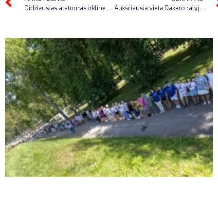
Didžiausias atstumas irkline valtimi
Aukščiausia vieta Dakaro ralyje (automobilių klasė)