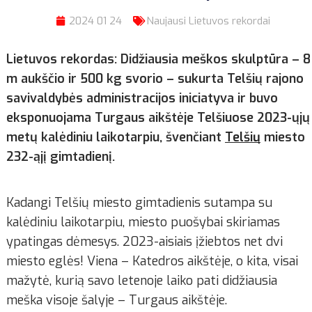
2024 01 24
Naujausi Lietuvos rekordai
Lietuvos rekordas: Didžiausia meškos skulptūra – 8
m aukščio ir 500 kg svorio – sukurta Telšių rajono
savivaldybės administracijos iniciatyva ir buvo
eksponuojama Turgaus aikštėje Telšiuose 2023-ųjų
metų kalėdiniu laikotarpiu, švenčiant
Telšių
miesto
232-ąjį gimtadienį.
Kadangi Telšių miesto gimtadienis sutampa su
kalėdiniu laikotarpiu, miesto puošybai skiriamas
ypatingas dėmesys. 2023-aisiais įžiebtos net dvi
miesto eglės! Viena – Katedros aikštėje, o kita, visai
mažytė, kurią savo letenoje laiko pati didžiausia
meška visoje šalyje – Turgaus aikštėje.