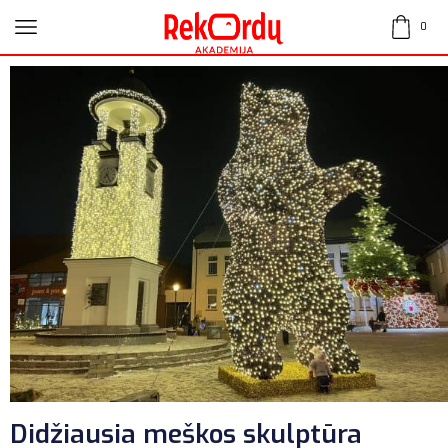
0
Didžiausia meškos skulptūra