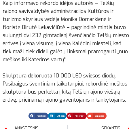
Kaip informavo rekordo idėjos autorės –
Telšių
rajono savivaldybė
s administracijos Kultūros ir
turizmo skyriaus vedėja Monika Domarkienė ir
floristė Birutė Lekavičiūtė – pagrindinė mintis buvo
sujungti dvi 232 gimtadienį švenčiančio Telšių miesto
erdves į vieną visumą, į vieną Kalėdinį miestelį, kad
tiek maži, tiek dideli galėtų linksmai pramogauti ,,nuo
meškos iki Katedros vartų“.
Skulptūra dekoruota 10 000 LED šviesos diodų.
Pasibaigus šventiniam laikotarpiui, rekordinė meškos
skulptūra bus perkelta į kitą Telšių rajono viešąją
erdvę, prieinamą rajono gyventojams ir lankytojams.
Facebook
LinkedIn
Pinterest
El.paštas
ANKSTESNIS
SEKANTIS