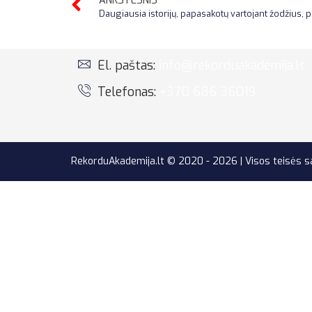
ANKSTESNIS
El. paštas:
info@rekorduakademija.lt
Telefonas:
+370 686 36019
RekorduAkademija.lt © 2020 - 2026 | Visos teisės 