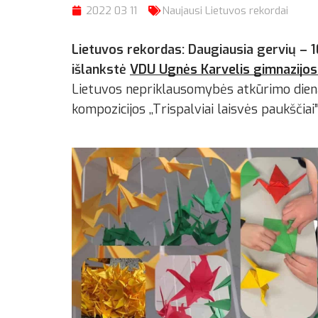
2022 03 11
Naujausi Lietuvos rekordai
Lietuvos rekordas: Daugiausia gervių –
1
išlankstė
VDU Ugnės Karvelis gimnazijos
Lietuvos nepriklausomybės atkūrimo dieną
kompozicijos ,,Trispalviai laisvės paukšči