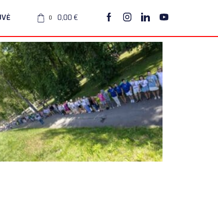
UVĖ
0,00
€
0