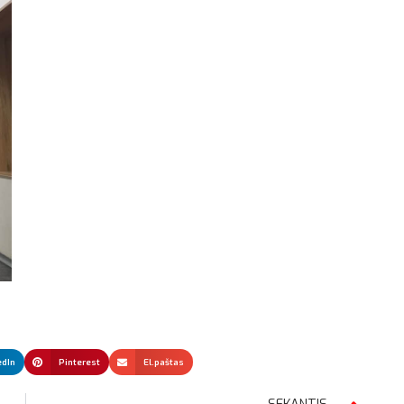
edIn
Pinterest
El.paštas