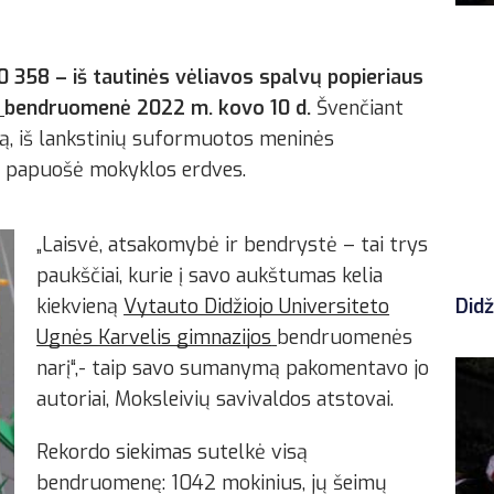
0 358
– iš tautinės vėliavos spalvų popieriaus
bendruomenė 2022 m. kovo 10 d.
Švenčiant
, iš lankstinių suformuotos meninės
ai” papuošė mokyklos erdves.
„Laisvė, atsakomybė ir bendrystė – tai trys
paukščiai, kurie į savo aukštumas kelia
kiekvieną
Vytauto Didžiojo Universiteto
Didž
Ugnės Karvelis gimnazijos
bendruomenės
narį“,- taip savo sumanymą pakomentavo jo
autoriai, Moksleivių savivaldos atstovai.
Rekordo siekimas sutelkė visą
bendruomenę: 1042 mokinius, jų šeimų