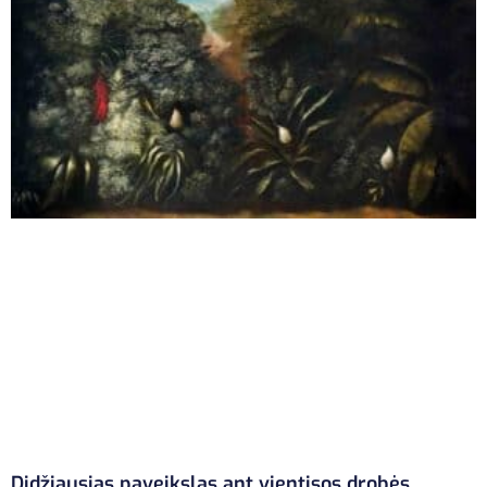
Didžiausias paveikslas ant vientisos drobės