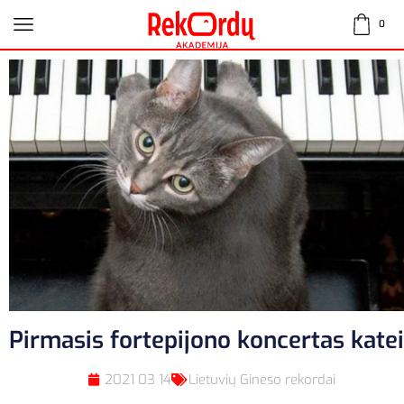
0
Pirmasis fortepijono koncertas katei
2021 03 14
Lietuvių Gineso rekordai