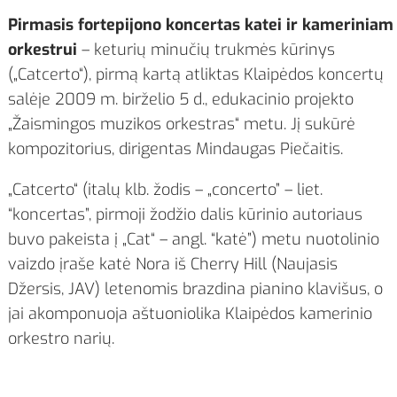
Pirmasis fortepijono koncertas katei ir kameriniam
orkestrui
– keturių minučių trukmės kūrinys
(„Catcerto“), pirmą kartą atliktas Klaipėdos koncertų
salėje 2009 m. birželio 5 d., edukacinio projekto
„Žaismingos muzikos orkestras“ metu. Jį sukūrė
kompozitorius, dirigentas Mindaugas Piečaitis.
„Catcerto“ (italų klb. žodis – „concerto” – liet.
“koncertas”, pirmoji žodžio dalis kūrinio autoriaus
buvo pakeista į „Cat“ – angl. “katė”) metu nuotolinio
vaizdo įraše katė Nora iš Cherry Hill (Naujasis
Džersis, JAV) letenomis brazdina pianino klavišus, o
jai akomponuoja aštuoniolika Klaipėdos kamerinio
orkestro narių.