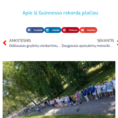
Apie šį Guinnesso rekordą plačiau
Facebook
LinkedIn
Pinterest
El.paštas
ANKSTESNIS
SEKANTIS
Didžiausias grąžintų vienkartinių užstato pakuočių skaičius
Daugiausia apsisukimų motociklu ant vieno rato per minutę